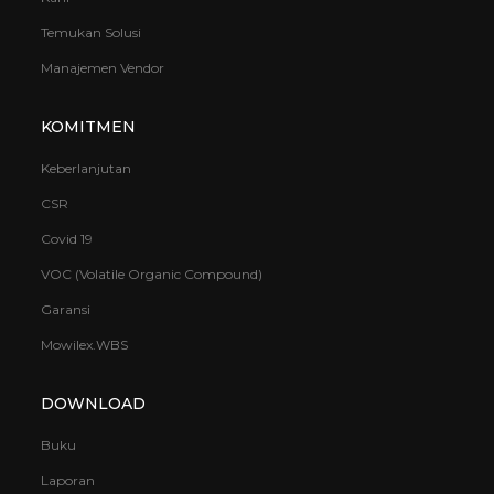
Temukan Solusi
Manajemen Vendor
KOMITMEN
Keberlanjutan
CSR
Covid 19
VOC (Volatile Organic Compound)
Garansi
Mowilex.WBS
DOWNLOAD
Buku
Laporan