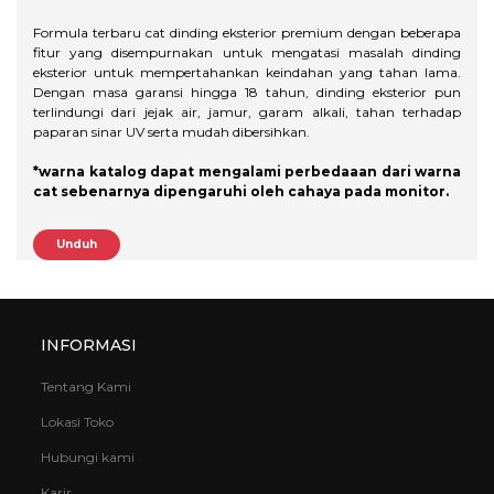
Formula terbaru cat dinding eksterior premium dengan beberapa
fitur yang disempurnakan untuk mengatasi masalah dinding
eksterior untuk mempertahankan keindahan yang tahan lama.
Dengan masa garansi hingga 18 tahun, dinding eksterior pun
terlindungi dari jejak air, jamur, garam alkali, tahan terhadap
paparan sinar UV serta mudah dibersihkan.
*warna katalog dapat mengalami perbedaaan dari warna
cat sebenarnya dipengaruhi oleh cahaya pada monitor.
Unduh
INFORMASI
Tentang Kami
Lokasi Toko
Hubungi kami
Karir