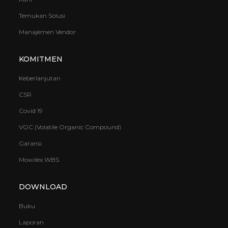
Temukan Solusi
Manajemen Vendor
KOMITMEN
Keberlanjutan
CSR
Covid 19
VOC (Volatile Organic Compound)
Garansi
Mowilex.WBS
DOWNLOAD
Buku
Laporan