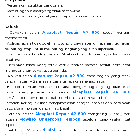
• Pergerakan struktur bangunan.
• Sambungan plaster yang tidak sempurna.
• Jalur pipa conduit/kabel yang direpair tidak sempurna.
Solusi:
• Gunakan acian
Alcaplast Repair AP 800
sesuai dengan
rekomendasi.
• Aplikasi acian tidak boleh langsung dibawah terik matahari, gunakan
pelindung atap untuk melindungi bagian yang akan diperbaiki.
• Tambahkan bonding agent Alcabond untuk meningkatkan daya
rekatnya.
• Bersihkan lokasi yang retak, ketrik retakan sampai sedikit lebih lebar
manggunakan pahat atau gerinda.
• Aplikasi acian
Alcaplast Repair AP 800
pada bagian yang retak
dengan lebar 1 – 2 mm sampai jalur retakan menjadi rata.
• Bila perlu untuk meratakan retakan dengan bagian yang tidak retak
dapat menggunakan campuran
Alcaplast Repair AP 800
dan Alcabond sehingga dapat membentuk acian yang tipis.
• Setelah kering lakukan pengamplasan dengan amplas dan bersihkan
debu sisa amplasan dengan lap basah.
• Setelah lapisan
Alcaplast Repair AP 800
mengering (7 hari), beri
lapisan
Mowilex Undercoat Tembok
sebelum diaplikasikan cat
top coat.
Lihat harga Mowilex
di sini
dan temukan lokasi toko terdekat di area