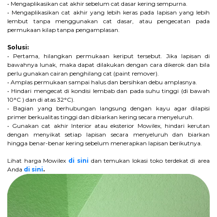
• Mengaplikasikan cat akhir sebelum cat dasar kering sempurna.
• Mengaplikasikan cat akhir yang lebih keras pada lapisan yang lebih
lembut tanpa menggunakan cat dasar, atau pengecatan pada
permukaan kilap tanpa pengamplasan.
Solusi:
• Pertama, hilangkan permukaan keriput tersebut. Jika lapisan di
bawahnya lunak, maka dapat dilakukan dengan cara dikerok dan bila
perlu gunakan cairan penghilang cat (paint remover).
• Amplas permukaan sampai halus dan bersihkan debu amplasnya.
• Hindari mengecat di kondisi lembab dan pada suhu tinggi (di bawah
10°C ) dan di atas 32°C).
• Bagian yang berhubungan langsung dengan kayu agar dilapisi
primer berkualitas tinggi dan dibiarkan kering secara menyeluruh.
• Gunakan cat akhir Interior atau eksterior Mowilex, hindari kerutan
dengan menyikat setiap lapisan secara menyeluruh dan biarkan
hingga benar-benar kering sebelum menerapkan lapisan berikutnya.
Lihat harga Mowilex
di sini
dan temukan lokasi toko terdekat di area
Anda
di sini
.