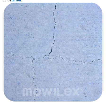
Anda
di sini
.