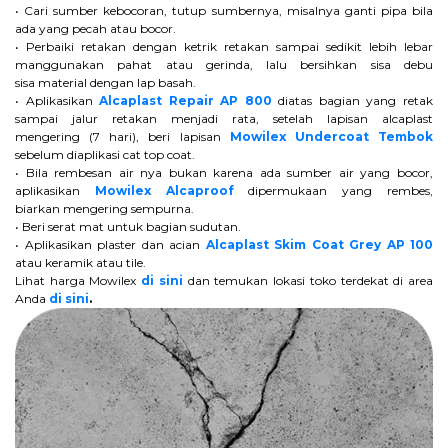
• Cari sumber kebocoran, tutup sumbernya, misalnya ganti pipa bila
ada yang pecah atau bocor.
• Perbaiki retakan dengan ketrik retakan sampai sedikit lebih lebar
manggunakan pahat atau gerinda, lalu bersihkan sisa debu
sisa material dengan lap basah.
• Aplikasikan
Alcaplast Repair AP 800
diatas bagian yang retak
sampai jalur retakan menjadi rata, setelah lapisan alcaplast
mengering (7 hari), beri lapisan
Mowilex Undercoat Tembok
sebelum diaplikasi cat top coat.
• Bila rembesan air nya bukan karena ada sumber air yang bocor,
aplikasikan
Mowilex Alcaproof
dipermukaan yang rembes,
biarkan mengering sempurna.
• Beri serat mat untuk bagian sudutan.
• Aplikasikan plaster dan acian
Alcaplast Skim Coat Grey AP 100
atau keramik atau tile.
Lihat harga Mowilex
di sini
dan temukan lokasi toko terdekat di area
Anda
di sini
.