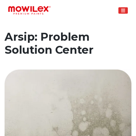
Skip
to
content
Arsip:
Problem
Solution Center
Post Type Description