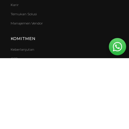
Karir
Temukan Solusi
Manajemen Vendor
KOMITMEN
Keberlanjutan
CSR
Covid 19
VOC (Volatile Organic Compound)
Garansi
Mowilex.WBS
DOWNLOAD
Buku