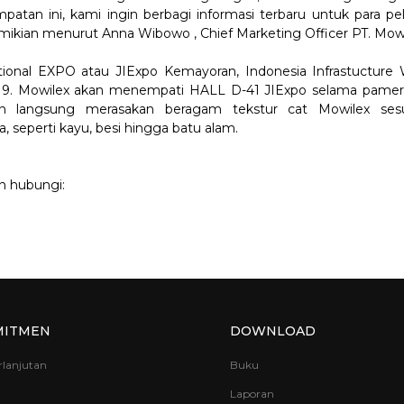
atan ini, kami ingin berbagi informasi terbaru untuk para pe
demikian menurut Anna Wibowo , Chief Marketing Officer PT. Mowi
tional EXPO atau JIExpo Kemayoran, Indonesia Infrastucture
19. Mowilex akan menempati HALL D-41 JIExpo selama pamer
 langsung merasakan beragam tekstur cat Mowilex sesua
seperti kayu, besi hingga batu alam.
an hubungi:
MITMEN
DOWNLOAD
rlanjutan
Buku
Laporan