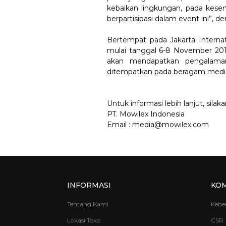
kebaikan lingkungan, pada kesemp
berpartisipasi dalam event ini”, 
Bertempat pada Jakarta Interna
mulai tanggal 6-8 November 20
akan mendapatkan pengalaman
ditempatkan pada beragam media, 
Untuk informasi lebih lanjut, silak
PT. Mowilex Indonesia
Email : media@mowilex.com
INFORMASI
KO
Tentang Kami
Kebe
Lokasi Toko
CSR