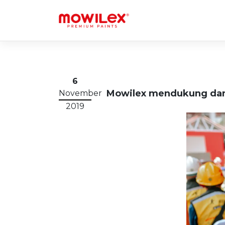
Skip
to
content
6
Mowilex mendukung dan b
November
2019