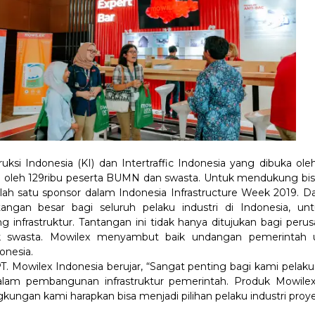
ruksi Indonesia (KI) dan Intertraffic Indonesia yang dibuka o
i oleh 129ribu peserta BUMN dan swasta. Untuk mendukung bisn
lah satu sponsor dalam Indonesia Infrastructure Week 2019. 
gan besar bagi seluruh pelaku industri di Indonesia, un
ng infrastruktur. Tantangan ini tidak hanya ditujukan bagi p
ak swasta. Mowilex menyambut baik undangan pemerintah un
onesia.
 PT. Mowilex Indonesia berujar, “Sangat penting bagi kami pelaku
 dalam pembangunan infrastruktur pemerintah. Produk Mowil
kungan kami harapkan bisa menjadi pilihan pelaku industri proyek