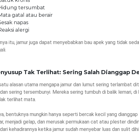
Batuk kronis
Hidung tersumbat
Mata gatal atau berair
Sesak napas
Reaksi alergi
nya itu, jamur juga dapat menyebabkan bau apek yang tidak sed
ali.
enyusup Tak Terlihat: Sering Salah Dianggap D
satu alasan utama mengapa jamur dan lumut sering terlambat di
dan sering tersembunyi. Mereka sering tumbuh di balik lemari, di
dak terlihat mata.
a, bentuknya mungkin hanya seperti bercak kecil yang dianggap de
r, menjadi gelap, dan merusak permukaan cat atau plester dindi
ari kehadirannya ketika jamur sudah menyebar luas dan sulit dihi