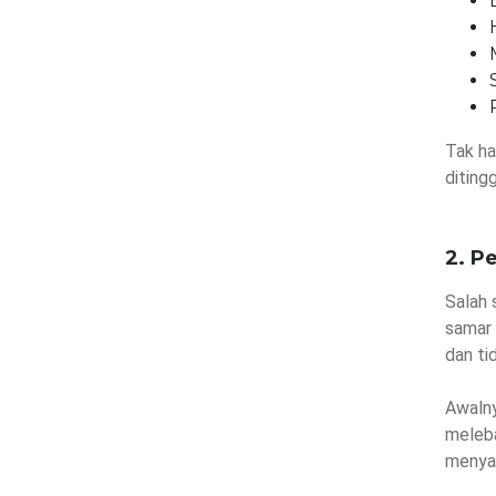
Tak ha
ditingg
2. P
Salah 
samar 
dan ti
Awalny
meleba
menyad