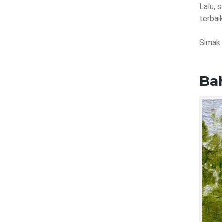
Lalu, 
terbai
Simak 
Ba