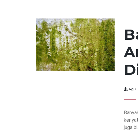
B
A
D
Agu-
Banyak
kenyat
juga b