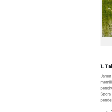
1. T
Jamur 
memili
penghu
Spora 
pender