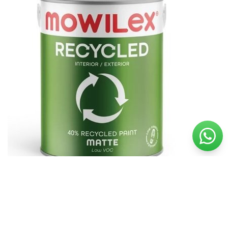
Salah satu pelopor cat rendah VOC di Indonesia adalah
Mowilex. Sebagai produsen cat premium yang telah
tersertifikasi karbon netral, Mowilex terus berinovasi
menghadirkan produk yang aman, berkualitas, dan peduli
terhadap keberlangsungan lingkungan.