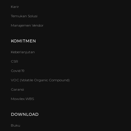
Karir
Temukan Solusi
Manajemen Vendor
KOMITMEN
Keberlanjutan
CSR
Covid 19
VOC (Volatile Organic Compound)
Garansi
Mowilex.WBS
DOWNLOAD
Buku