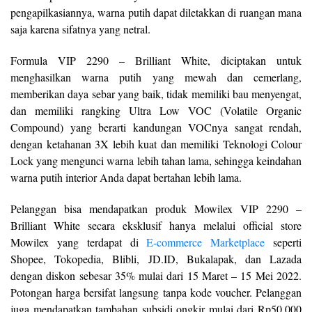
pengapilkasiannya, warna putih dapat diletakkan di ruangan mana
saja karena sifatnya yang netral.
Formula VIP 2290 – Brilliant White, diciptakan untuk
menghasilkan warna putih yang mewah dan cemerlang,
memberikan daya sebar yang baik, tidak memiliki bau menyengat,
dan memiliki rangking Ultra Low VOC (Volatile Organic
Compound) yang berarti kandungan VOCnya sangat rendah,
dengan ketahanan 3X lebih kuat dan memiliki Teknologi Colour
Lock yang mengunci warna lebih tahan lama, sehingga keindahan
warna putih interior Anda dapat bertahan lebih lama.
Pelanggan bisa mendapatkan produk Mowilex VIP 2290 –
Brilliant White secara eksklusif hanya melalui official store
Mowilex yang terdapat di
E-commerce Marketplace
seperti
Shopee, Tokopedia, Blibli, JD.ID, Bukalapak, dan Lazada
dengan diskon sebesar 35% mulai dari 15 Maret – 15 Mei 2022.
Potongan harga bersifat langsung tanpa kode voucher. Pelanggan
juga mendapatkan tambahan subsidi ongkir mulai dari Rp50.000