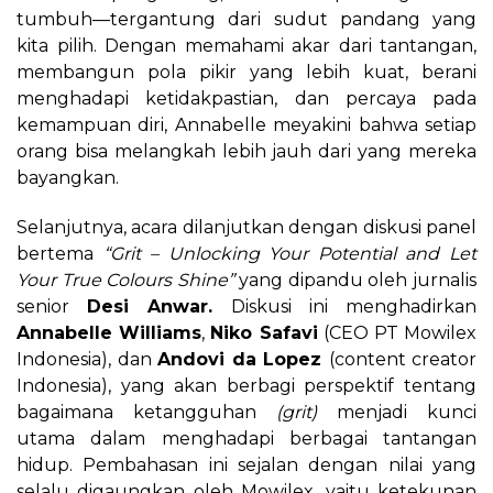
tumbuh—tergantung dari sudut pandang yang
kita pilih. Dengan memahami akar dari tantangan,
membangun pola pikir yang lebih kuat, berani
menghadapi ketidakpastian, dan percaya pada
kemampuan diri, Annabelle meyakini bahwa setiap
orang bisa melangkah lebih jauh dari yang mereka
bayangkan.
Selanjutnya, acara dilanjutkan dengan diskusi panel
bertema
“Grit – Unlocking Your Potential and Let
Your True Colours Shine”
yang dipandu oleh jurnalis
senior
Desi Anwar.
Diskusi ini menghadirkan
Annabelle Williams
,
Niko Safavi
(CEO PT Mowilex
Indonesia), dan
Andovi da Lopez
(content creator
Indonesia), yang akan berbagi perspektif tentang
bagaimana ketangguhan
(grit)
menjadi kunci
utama dalam menghadapi berbagai tantangan
hidup. Pembahasan ini sejalan dengan nilai yang
selalu digaungkan oleh Mowilex, yaitu ketekunan