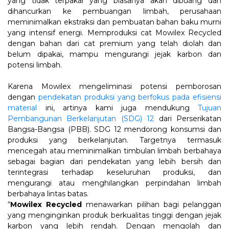
yang tidak terpakai yang biasanya akan dibuang dan
dihancurkan ke pembuangan limbah, perusahaan
meminimalkan ekstraksi dan pembuatan bahan baku murni
yang intensif energi. Memproduksi cat Mowilex Recycled
dengan bahan dari cat premium yang telah diolah dan
belum dipakai, mampu mengurangi jejak karbon dan
potensi limbah.
Karena Mowilex mengeliminasi potensi pemborosan
dengan
pendekatan produksi yang berfokus pada efisiensi
material
ini, artinya kami juga mendukung
Tujuan
Pembangunan Berkelanjutan (SDG) 12
dari Perserikatan
Bangsa-Bangsa (PBB). SDG 12 mendorong konsumsi dan
produksi yang berkelanjutan. Targetnya termasuk
mencegah atau meminimalkan timbulan limbah berbahaya
sebagai bagian dari pendekatan yang lebih bersih dan
terintegrasi terhadap keseluruhan produksi, dan
mengurangi atau menghilangkan perpindahan limbah
berbahaya lintas batas.
“
Mowilex Recycled
menawarkan pilihan bagi pelanggan
yang menginginkan produk berkualitas tinggi dengan jejak
karbon yang lebih rendah. Dengan mengolah dan