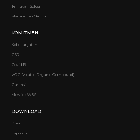
Temukan Solusi
Manajemen Vendor
KOMITMEN
Keberlanjutan
CSR
Covid 19
VOC (Volatile Organic Compound)
Garansi
Mowilex.WBS
DOWNLOAD
Buku
Laporan