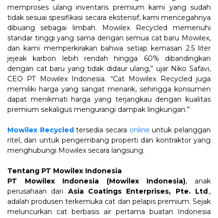
memproses ulang inventaris premium kami yang sudah
tidak sesuai spesifikasi secara ekstensif, kami mencegahnya
dibuang sebagai limbah. Mowilex Recycled memenuhi
standar tinggi yang sama dengan semua cat baru Mowilex,
dan kami memperkirakan bahwa setiap kemasan 2.5 liter
jejeak karbon lebih rendah hingga 60% dibandingkan
dengan cat baru yang tidak didaur ulang,” ujar Niko Safavi,
CEO PT Mowilex Indonesia. “Cat Mowilex Recycled juga
memiliki harga yang sangat menarik, sehingga konsumen
dapat menikmati harga yang terjangkau dengan kualitas
premium sekaligus mengurangi dampak lingkungan.”
Mowilex Recycled
tersedia secara
online
untuk pelanggan
ritel, dan untuk pengembang properti dan kontraktor yang
menghubungi Mowilex secara langsung.
Tentang PT Mowilex Indonesia
PT Mowilex Indonesia (Mowilex Indonesia)
, anak
perusahaan dari
Asia Coatings Enterprises, Pte. Ltd
.,
adalah produsen terkemuka cat dan pelapis premium. Sejak
meluncurkan cat berbasis air pertama buatan Indonesia