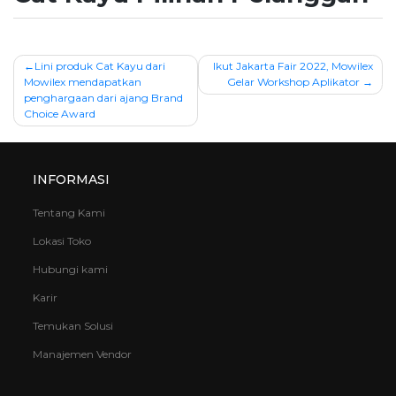
Navigasi
Lini produk Cat Kayu dari
Ikut Jakarta Fair 2022, Mowilex
Mowilex mendapatkan
Gelar Workshop Aplikator
pos
penghargaan dari ajang Brand
Choice Award
INFORMASI
Tentang Kami
Lokasi Toko
Hubungi kami
Karir
Temukan Solusi
Manajemen Vendor