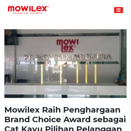
Skip
to
content
Mowilex Raih Penghargaan
Brand Choice Award sebagai
Cat Kayu Pilihan Pelanggan