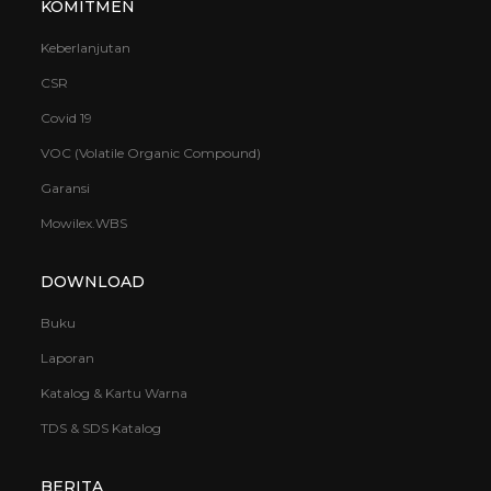
KOMITMEN
Keberlanjutan
CSR
Covid 19
VOC (Volatile Organic Compound)
Garansi
Mowilex.WBS
DOWNLOAD
Buku
Laporan
Katalog & Kartu Warna
TDS & SDS Katalog
BERITA