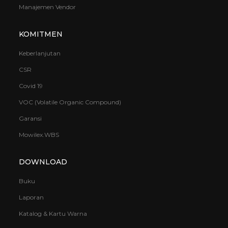
Manajemen Vendor
KOMITMEN
Keberlanjutan
CSR
Covid 19
VOC (Volatile Organic Compound)
Garansi
Mowilex.WBS
DOWNLOAD
Buku
Laporan
Katalog & Kartu Warna