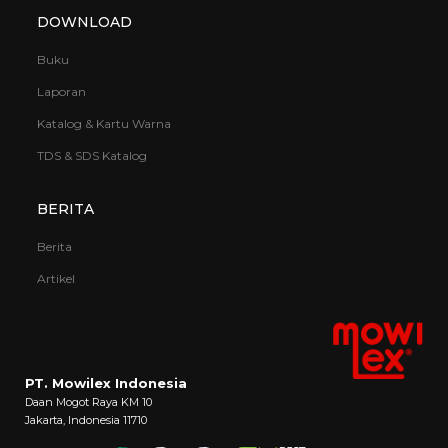
DOWNLOAD
Buku
Grand CU
Hibiscus Punch
Laporan
Katalog & Kartu Warna
TDS & SDS Katalog
BERITA
Berita
Holding Hands
I Love Right Now
Artikel
PT. Mowilex Indonesia
Daan Mogot Raya KM 10
Jakarta, Indonesia 11710