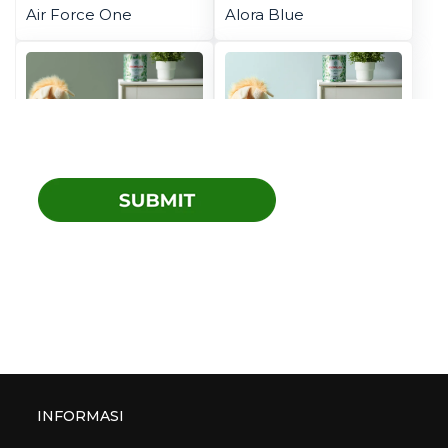
Air Force One
Alora Blue
Botanical
Carpe Diem
Coolest Mint
Crema
INFORMASI