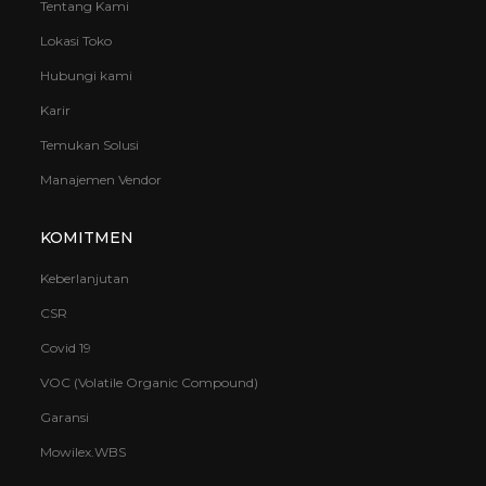
Tentang Kami
Lokasi Toko
Hubungi kami
Karir
Temukan Solusi
Creme Brulee
Deep Dive
Manajemen Vendor
KOMITMEN
Keberlanjutan
CSR
Covid 19
Deep Space
Enchanted Forest
VOC (Volatile Organic Compound)
Garansi
Mowilex.WBS