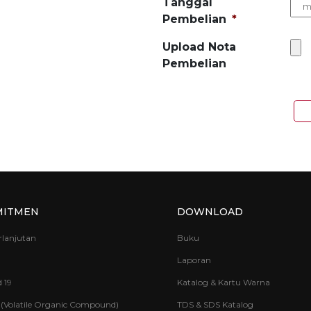
Tanggal
Pembelian
*
Upload Nota
Pembelian
MITMEN
DOWNLOAD
rlanjutan
Buku
Laporan
 19
Katalog & Kartu Warna
(Volatile Organic Compound)
TDS & SDS Katalog