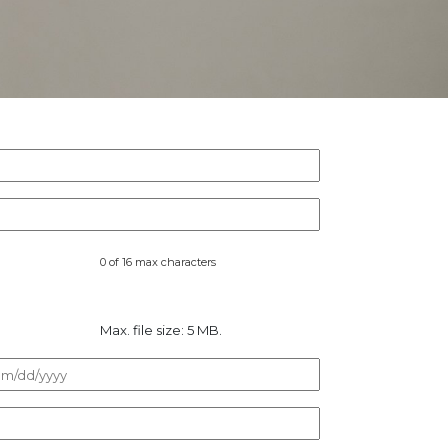
0 of 16 max characters
Max. file size: 5 MB.
MM
slash
DD
slash