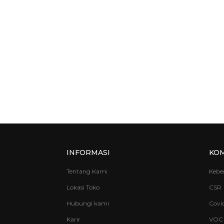
INFORMASI
KO
Tentang Kami
Kebe
Lokasi Toko
CSR
Hubungi kami
Covid
Karir
VOC 