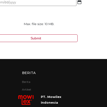
MM
slash
DD
slash
YYYY
Max. file size: 10 MB.
BERITA
Berita
Artikel
PT. Mowilex
Indonesia