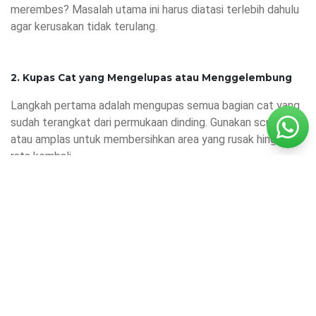
merembes? Masalah utama ini harus diatasi terlebih dahulu
agar kerusakan tidak terulang.
2. Kupas Cat yang Mengelupas atau Menggelembung
Langkah pertama adalah mengupas semua bagian cat yang
sudah terangkat dari permukaan dinding. Gunakan scraper
atau amplas untuk membersihkan area yang rusak hingga
rata kembali.
3. Gunakan Cat Pelapis Anti Bocor
Setelah dinding bersih dan kering, aplikasikan cat pelapis
anti bocor seperti
Mowilex Waterproof WP02
. Produk ini
diformulasikan khusus sebagai waterproofing yang mampu
melindungi permukaan dinding dari rembesan air. Dengan
teknologi berbasis air, Mowilex Waterproof WP02 aman