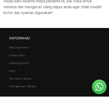
resep baru selama masa pandemi ini, yuk coba untuk
menata dan mengecat ulang dapur anda agar tidak mudah
kotor dan nyaman digunakan!
INFORMASI
Tentang Kami
Lokasi Toko
Hubungi kami
Karir
Temukan Solusi
Manajemen Vendor
KOMITMEN
Keberlanjutan