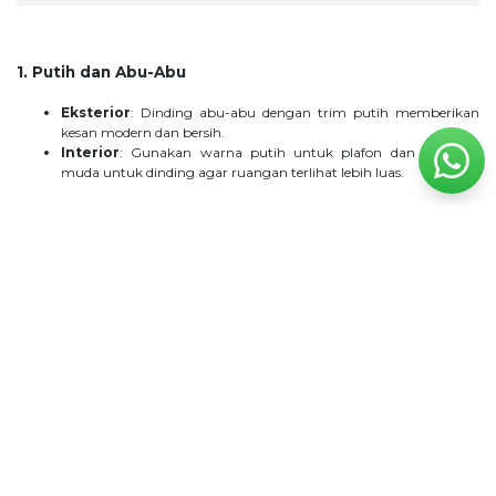
1. Putih dan Abu-Abu
Eksterior
: Dinding abu-abu dengan trim putih memberikan
kesan modern dan bersih.
Interior
: Gunakan warna putih untuk plafon dan abu-abu
muda untuk dinding agar ruangan terlihat lebih luas.
2. Krem dan Cokelat
Eksterior
: Dinding krem dengan aksen cokelat pada pintu atau
jendela.
Interior
: Warna cokelat pada dinding aksen ruang keluarga
memberikan suasana hangat.
3. Hijau dan Putih
Eksterior
: Kombinasikan dinding hijau sage dengan trim putih