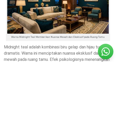
Warna Midnight Teal Memberikan Nuansa Mewah dan Eksklusif pada Ruang Tamu
Midnight teal adalah kombinasi biru gelap dan hijau tua yang
dramatis. Warna ini menciptakan nuansa eksklusif dan
mewah pada ruang tamu. Efek psikologisnya menenangkan
sekaligus memberi kedalaman visual. Sangat sesuai untuk
warna cat ruang tamu 2 warna sebagai dinding aksen.
Perpaduan dengan krem atau putih membuat tampilan
tetap seimbang dan elegan.
10. Hitam Matte