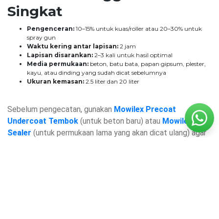
Singkat
Pengenceran:
10–15% untuk kuas/roller atau 20–30% untuk
spray gun
Waktu kering antar lapisan:
2 jam
Lapisan disarankan:
2–3 kali untuk hasil optimal
Media permukaan:
beton, batu bata, papan gipsum, plester,
kayu, atau dinding yang sudah dicat sebelumnya
Ukuran kemasan:
2.5 liter dan 20 liter
Sebelum pengecatan, gunakan
Mowilex Precoat
Undercoat Tembok
(untuk beton baru) atau
Mowilex Wall
Sealer
(untuk permukaan lama yang akan dicat ulang) agar
hasil lebih maksimal.
Warna Aman, Rumah
Nyaman