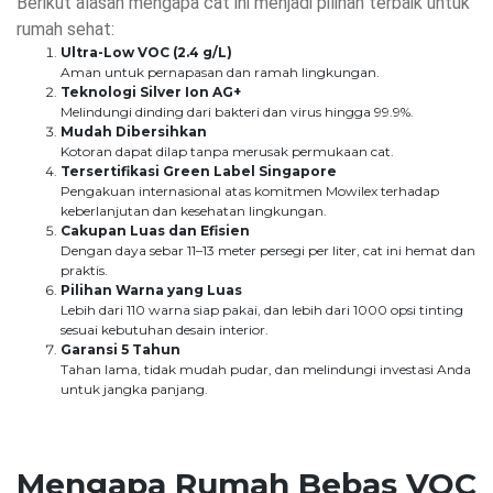
Berikut alasan mengapa cat ini menjadi pilihan terbaik untuk
rumah sehat:
Ultra-Low VOC (2.4 g/L)
Aman untuk pernapasan dan ramah lingkungan.
Teknologi Silver Ion AG+
Melindungi dinding dari bakteri dan virus hingga 99.9%.
Mudah Dibersihkan
Kotoran dapat dilap tanpa merusak permukaan cat.
Tersertifikasi Green Label Singapore
Pengakuan internasional atas komitmen Mowilex terhadap
keberlanjutan dan kesehatan lingkungan.
Cakupan Luas dan Efisien
Dengan daya sebar 11–13 meter persegi per liter, cat ini hemat dan
praktis.
Pilihan Warna yang Luas
Lebih dari 110 warna siap pakai, dan lebih dari 1000 opsi tinting
sesuai kebutuhan desain interior.
Garansi 5 Tahun
Tahan lama, tidak mudah pudar, dan melindungi investasi Anda
untuk jangka panjang.
Mengapa Rumah Bebas VOC